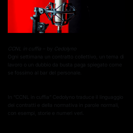
CCNL in cuffia
– by
Cedolyno
Ogni settimana un contratto collettivo, un tema di
lavoro o un dubbio da busta paga spiegato come
se fossimo al bar del personale.
In “CCNL in cuffia” Cedolyno traduce il linguaggio
dei contratti e della normativa in parole normali,
con esempi, storie e numeri veri.