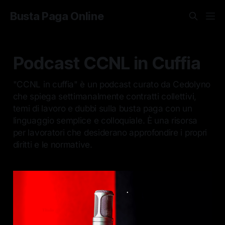
Busta Paga Online
Podcast CCNL in Cuffia
"CCNL in cuffia" è un podcast curato da Cedolyno
che spiega settimanalmente contratti collettivi,
temi di lavoro e dubbi sulla busta paga con un
linguaggio semplice e colloquiale. È una risorsa
per lavoratori che desiderano approfondire i propri
diritti e le normative.