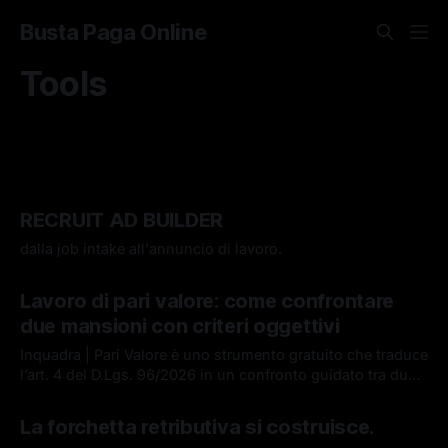
Busta Paga Online
Tools
RECRUIT AD BUILDER
dalla job intake all'annuncio di lavoro.
16 lug 2026
Lavoro di pari valore: come confrontare
due mansioni con criteri oggettivi
Inquadra | Pari Valore è uno strumento gratuito che traduce
l’art. 4 del D.Lgs. 96/2026 in un confronto guidato tra due
lavori, basato su competenze, responsabilità, impegno e
08 lug 2026
condizioni di lavoro. Uno strumento di ausilio all'analisi.
La forchetta retributiva si costruisce.