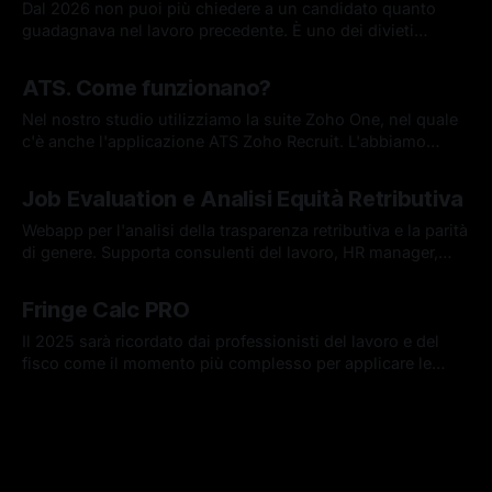
Dal 2026 non puoi più chiedere a un candidato quanto
guadagnava nel lavoro precedente. È uno dei divieti
introdotti dalla Direttiva UE 2023/970 sulla trasparenza
29 apr 2026
retributiva. Ne abbiamo parlato nell'ultima newsletter. Ma
ATS. Come funzionano?
c'è una domanda che rimane aperta, se non chiedi, come
costruisci una proposta
Nel nostro studio utilizziamo la suite Zoho One, nel quale
c'è anche l'applicazione ATS Zoho Recruit. L'abbiamo
testata per la selezione di una nostra figura.
20 feb 2026
Job Evaluation e Analisi Equità Retributiva
Webapp per l'analisi della trasparenza retributiva e la parità
di genere. Supporta consulenti del lavoro, HR manager,
PMI e avvocati giuslavoristi nella conformità alla Direttiva
03 feb 2026
UE 2023/970 con report e valutazione oggettiva dei ruoli.
Fringe Calc PRO
Il 2025 sarà ricordato dai professionisti del lavoro e del
fisco come il momento più complesso per applicare le
giuste regole al calcolo del fringe benefit per le auto
28 gen 2026
concesse in uso promiscuo ai dipendente. Questo tool di
calcolo può farti individuare la giusta modalità di
tassazione.