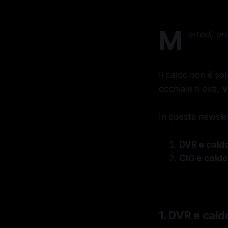
M
artedì, or
Il caldo non è sol
occhiaie ti dirà,
v
In questa newslet
DVR e cald
CIG e caldo
1. DVR e caldo