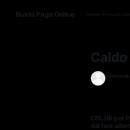
Busta Paga Online
Home
> PromptA (co
Caldo 
Alessandr
22 lug 2025
CDL HR per P
dal fare adem