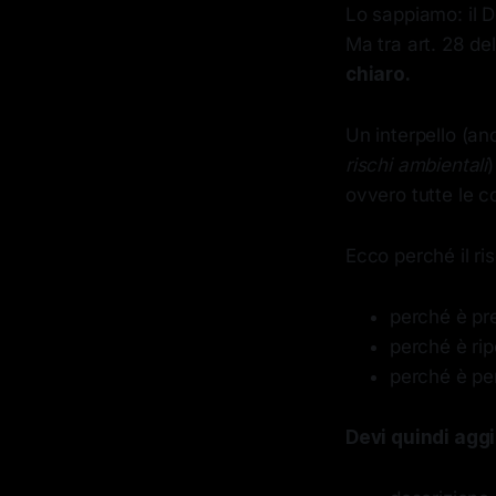
Lo sappiamo: il D
Ma tra art. 28 de
chiaro.
Un interpello (an
rischi ambientali
)
ovvero tutte le c
Ecco perché il ri
perché è pr
perché è rip
perché è per
Devi quindi aggi