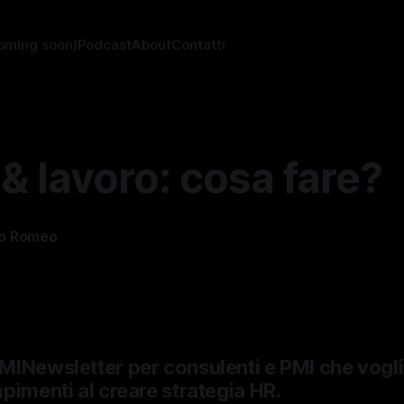
oming soon)
Podcast
About
Contatti
& lavoro: cosa fare?
o Romeo
—
2 min di lettura
MINewsletter per consulenti e PMI che vogl
pimenti al creare strategia HR.