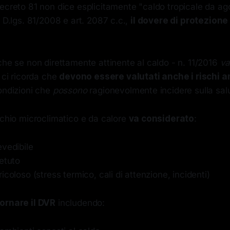
ecreto 81 non dice esplicitamente "caldo tropicale da ag
l D.lgs. 81/2008 e art. 2087 c.c.,
il dovere di protezione
che se non direttamente attinente al caldo - n. 11/2016
va
 ci ricorda che
devono essere valutati anche i rischi a
ondizioni che
possono
ragionevolmente incidere sulla salu
schio microclimatico e da calore
va considerato
:
evedibile
etuto
icoloso (stress termico, cali di attenzione, incidenti)
ornare il DVR
includendo: