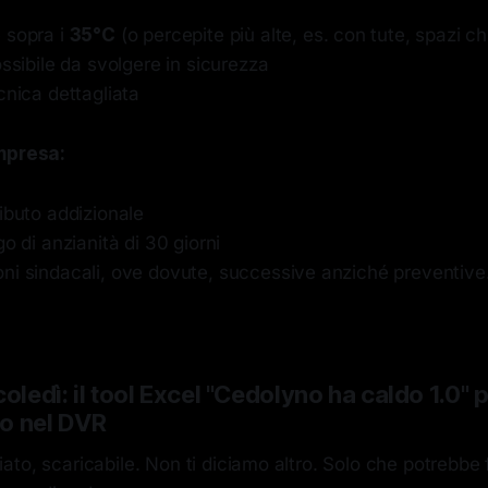
 sopra i
35°C
(o percepite più alte, es. con tute, spazi chi
ossibile da svolgere in sicurezza
cnica dettagliata
impresa:
ibuto addizionale
go di anzianità di 30 giorni
ni sindacali, ove dovute, successive anziché preventive
coledì: il tool Excel "Cedolyno ha caldo 1.0" 
ldo nel DVR
to, scaricabile. Non ti diciamo altro. Solo che potrebbe f