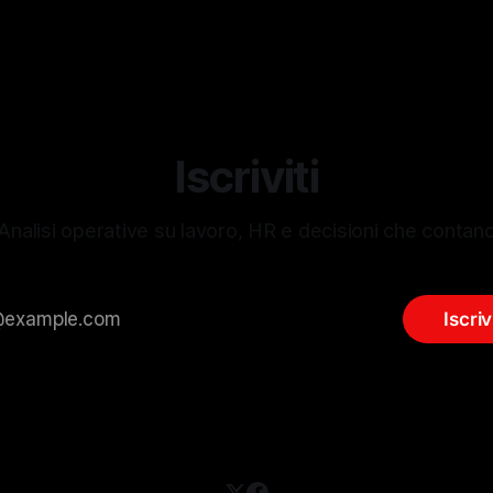
, basato su competenze,
lità, impegno e condizioni di
o strumento di ausilio
Iscriviti
Analisi operative su lavoro, HR e decisioni che contan
Iscriv