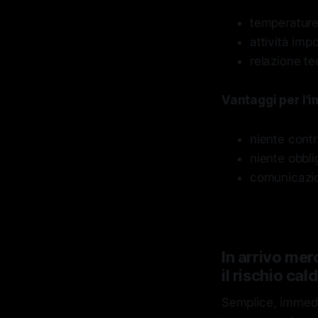
temperature
attività imp
relazione te
Vantaggi per l'
niente contr
niente obbli
comunicazio
In arrivo mer
il rischio ca
Semplice, immedia