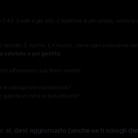
e 7:43. Il sole è già alto. L'ispettore è per strada, verso la
o fastidio. È rischio. E il rischio, come ogni consulente de
a valutato e poi gestito.
ter affrontiamo due fronti roventi:
o:
è obbligatorio considerarlo?
:
quando e come si può attivare?
: sì, devi aggiornarlo (anche se ti sciogli de