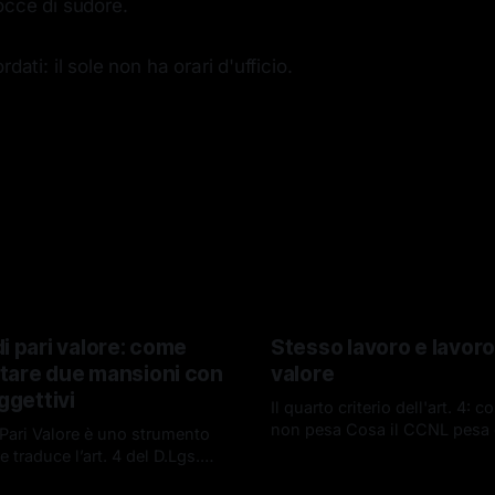
occe di sudore.
dati: il sole non ha orari d'ufficio.
i pari valore: come
Stesso lavoro e lavoro 
tare due mansioni con
valore
oggettivi
Il quarto criterio dell'art. 4: 
non pesa Cosa il CCNL pesa 
 Pari Valore è uno strumento
e traduce l’art. 4 del D.Lgs.
12 mag 2026
 un confronto guidato tra
026