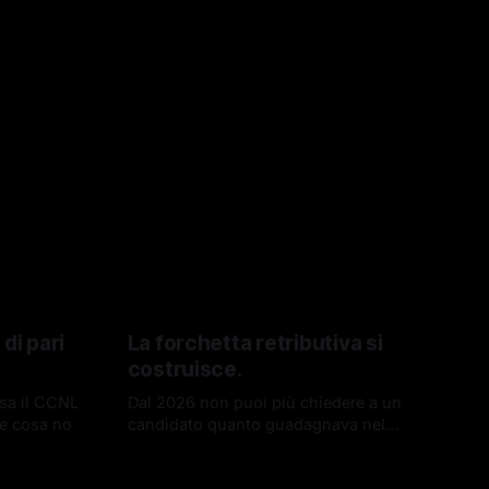
di pari
La forchetta retributiva si
costruisce.
cosa il CCNL
Dal 2026 non puoi più chiedere a un
e cosa no
candidato quanto guadagnava nel
lavoro precedente. È uno dei divieti
29 apr 2026
introdotti dalla Direttiva UE 2023/970