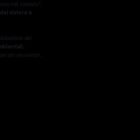
osto nel catasto".
 del datore è
lutazione dei
mbientali
,
te dei lavoratori.