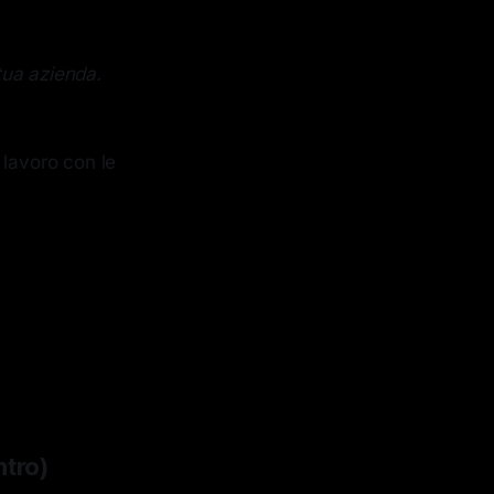
 tua azienda.
l lavoro con le
ntro)