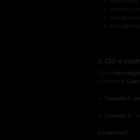
descrizione 
incrocio con 
misure attua
sorveglianza
2. CIG e caldo
Con il
messaggio
chiedere la
Cass
🔹
Causale 1:
or
🔹
Causale 2:
"e
Condizioni?