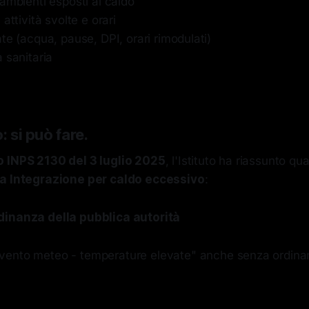
ambienti esposti al caldo
attività svolte e orari
te (acqua, pause, DPI, orari rimodulati)
 sanitaria
: si può fare.
 INPS 2130 del 3 luglio 2025
, l'Istituto ha riassunto q
a Integrazione per caldo eccessivo
:
dinanza della pubblica autorità
vento meteo - temperature elevate" anche senza ordina