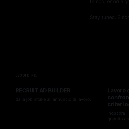
tempo, errori e g
Stay tuned. E ricor
LEGGI DI PIÙ
RECRUIT AD BUILDER
Lavoro d
confron
dalla job intake all'annuncio di lavoro.
criteri 
16 lug 2026
Inquadra |
gratuito ch
96/2026 in
08 lug 2