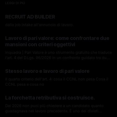
LEGGI DI PIÙ
RECRUIT AD BUILDER
dalla job intake all'annuncio di lavoro.
16 lug 2026
Lavoro di pari valore: come confrontare due
mansioni con criteri oggettivi
Inquadra | Pari Valore è uno strumento gratuito che traduce
l’art. 4 del D.Lgs. 96/2026 in un confronto guidato tra due
lavori, basato su competenze, responsabilità, impegno e
08 lug 2026
condizioni di lavoro. Uno strumento di ausilio all'analisi.
Stesso lavoro e lavoro di pari valore
Il quarto criterio dell'art. 4: cosa il CCNL non pesa Cosa il
CCNL pesa e cosa no
12 mag 2026
La forchetta retributiva si costruisce.
Dal 2026 non puoi più chiedere a un candidato quanto
guadagnava nel lavoro precedente. È uno dei divieti
introdotti dalla Direttiva UE 2023/970 sulla trasparenza