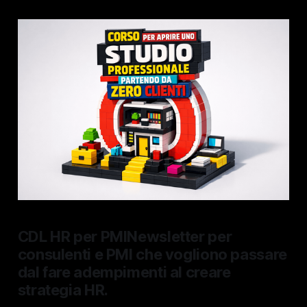
CDL HR per PMINewsletter per
consulenti e PMI che vogliono passare
dal fare adempimenti al creare
strategia HR.