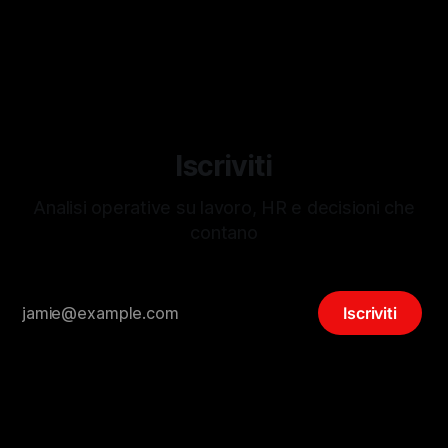
29 apr 2026
retributiva. Ne abbiamo parlato nell'ultima newsletter. Ma
c'è una domanda che rimane aperta, se non chiedi, come
costruisci una proposta
Iscriviti
Analisi operative su lavoro, HR e decisioni che
contano
Iscriviti