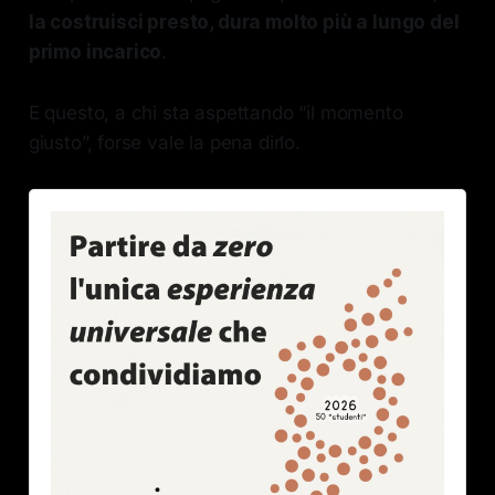
la costruisci presto, dura molto più a lungo del
primo incarico
.
E questo, a chi sta aspettando “il momento
giusto”, forse vale la pena dirlo.