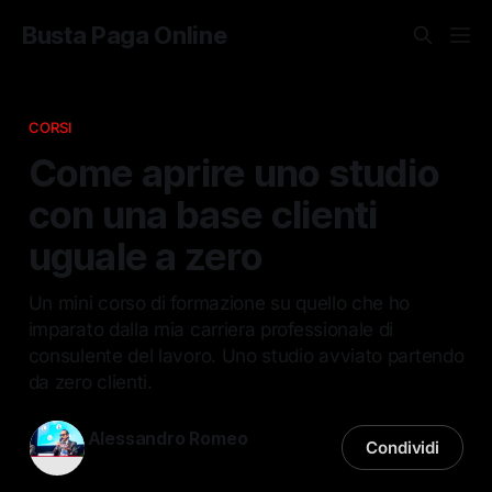
Busta Paga Online
CORSI
Come aprire uno studio
con una base clienti
uguale a zero
Un mini corso di formazione su quello che ho
imparato dalla mia carriera professionale di
consulente del lavoro. Uno studio avviato partendo
da zero clienti.
Alessandro Romeo
Condividi
12 gen 2026
—
2 min di lettura