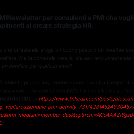
MINewsletter per consulenti e PMI che vogl
pimenti al creare strategia HR.
a che un’azienda eroga un buono pasto o un voucher acq
welfare. Ma la domanda vera è:
sta davvero investendo 
 un bonifico per qualcun altro?
’è chiesto proprio ieri, mentre camminava tra i negozi di u
 bassa voce, ma con un’eco tutt’altro che silenziosa.
(Tro
nedì del CDL
->
https://www.linkedin.com/posts/alessa
p-welfareaziendale-pmi-activity-731742814524930457
are&utm_medium=member_desktop&rcm=ACoAAAZiYgs
E
)