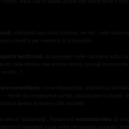
 Forse. Ma è una di quelle utopie che fanno bene a tutti
ocali
, utilizzabili solo nelle trattorie, nei bar, nelle rosticc
e i clienti e per memoria le ordinazioni.
quisto territoriali
, da spendere nelle cartolerie sotto ca
enti, nelle librerie che ancora danno consigli invece che “
o anche…”.
lfare comunitario
, come doposcuola, assistenza familiare,
i — forniti da cooperative sociali, associazioni culturali, 
stono) dentro le nostre città invisibili.
 solo di “solidarietà”. Parliamo di
economia viva
. Di eu
i domani li spenderà a sua volta nel negozio accanto. Parl