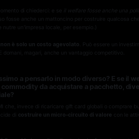
 momento di chiederci: e se
il welfare fosse anche una polit
so fosse anche un mattoncino per costruire qualcosa ch
 nutre un’impresa locale, per esempio.)
e
non è solo un costo agevolato
. Può essere un investi
 E domani, magari, anche un vantaggio competitivo.
ssimo a pensarlo in modo diverso? E se il we
a commodity da acquistare a pacchetto, div
iale?
che, invece di ricaricare gift card globali o comprare b
ecide di
costruire un micro-circuito di valore
con le att