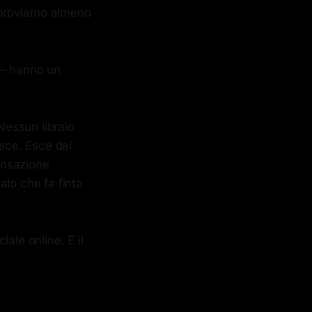
 proviamo almeno
 — hanno un
essun libraio
 esce. Esce dal
ransazione
alo che fa finta
ale online. E il