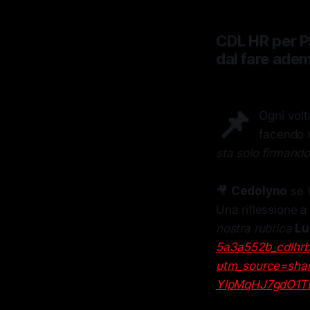
CDL HR per P
dal fare adem
📌
Ogni volt
facendo 
sta solo firmando
🎥
Cedolyno
se l
Una riflessione a
nostra rubrica
Lu
5a3a552b_cdlhrb
utm_source=sh
YlpMqHJ7gdO1T