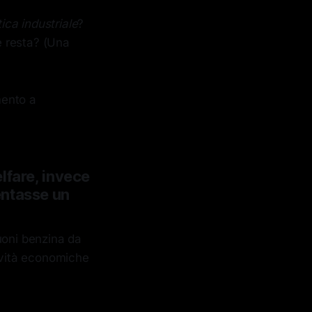
ica industriale
?
e resta? (Una
mento a
lfare, invece
entasse un
uoni benzina da
ività economiche