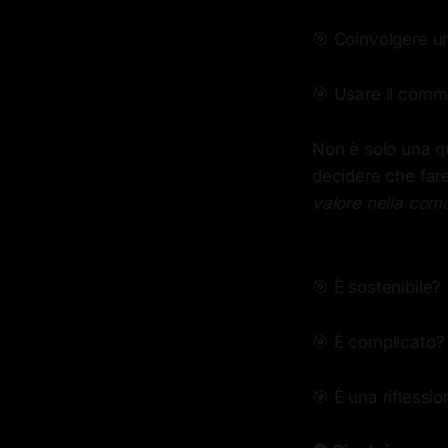
🎯 Coinvolgere un
🎯 Usare il comme
Non è solo una qu
decidere che fare
valore nella com
🎯 È sostenibile? 
🎯 È complicato?
🎯 È una riflessi