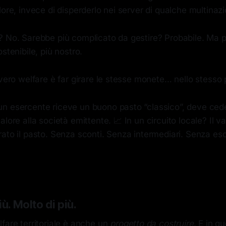
lore, invece di disperderlo nei server di qualche multinazi
? No. Sarebbe più complicato da gestire? Probabile. Ma 
ostenibile, più nostro.
 vero welfare è far girare le stesse monete… nello stesso
un esercente riceve un buono pasto “classico”, deve ced
lore alla società emittente. 📈 In un circuito locale? Il va
rato il pasto. Senza sconti. Senza intermediari. Senza e
iù. Molto di più.
fare territoriale è anche un
progetto da costruire
. E in qu