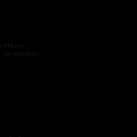
na PMI può
”, ma
ridistribuire
.