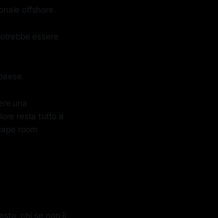
onale offshore.
potrebbe essere
 paese.
ere una
lore resta tutto a
scape room
esto, chi se non il