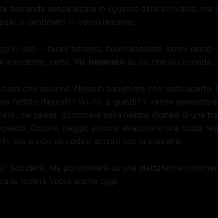
a domanda senza alzare lo sguardo dalla scrivania, ma
 paio di centimetri — verso l’esterno.
oggi in uso — buoni benzina, buoni acquisto, buoni pasto
ul lavoratore, certo. Ma
nessuno
su ciò che lo circonda.
 casa che assume. Nessun panettiere che resta aperto. N
e l’affitto (figurati il Wi-Fi). E quindi? Il valore generato
rtiere, dal paese. Scompare nella nebbia digitale di una t
 oceano. Oppure, peggio ancora: evapora in una busta reg
fit, ma è solo un codice sconto con la cravatta.
rio? Sorriderà. Ma poi ordinerà su una piattaforma commerci
 casa resterà vuoto anche oggi.