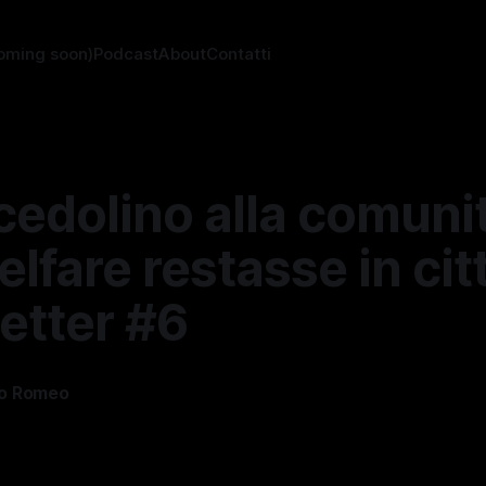
oming soon)
Podcast
About
Contatti
cedolino alla comunit
welfare restasse in cit
etter #6
o Romeo
—
4 min di lettura