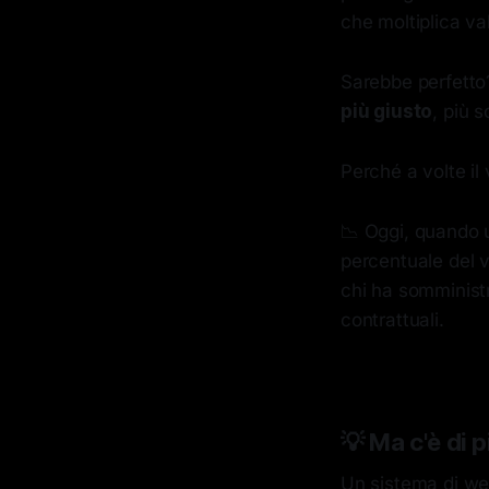
che moltiplica va
Sarebbe perfetto
più giusto
, più s
Perché a volte il
📉 Oggi, quando 
percentuale del va
chi ha somminist
contrattuali.
💡 Ma c'è di p
Un sistema di wel