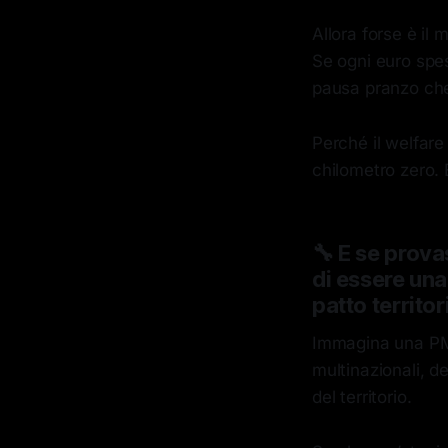
Allora forse è il
Se ogni euro spe
pausa pranzo che
Perché il welfar
chilometro zero.
🔧 E se prova
di essere un
patto territor
Immagina una PMI 
multinazionali, d
del territorio.