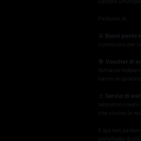
Sembra un’utopia?
Parliamo di:
🍝
Buoni pasto l
conoscono per nom
📚
Voucher di ac
farmacie indipend
hanno acquistat
🎨
Servizi di we
laboratori creativ
che vivono (e resi
E qui non parliamo
portafoglio di ch