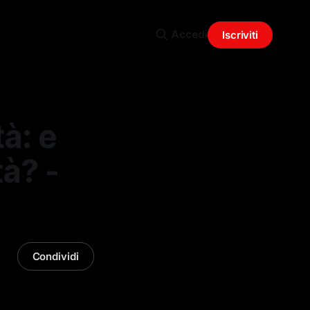
Accedi
Iscriviti
à: e
tà? -
Condividi