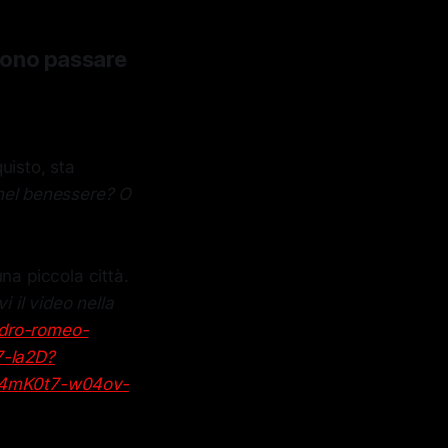
iono passare
uisto, sta
nel benessere? O
na piccola città.
vi il video nella
ndro-romeo-
7-la2D?
B4mK0t7-w04ov-