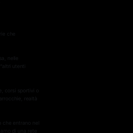
.
erie che
sa, nelle
altri utenti
 corsi sportivi o
parrocchie, realtà
ro che entrano nel
iamo di una rete