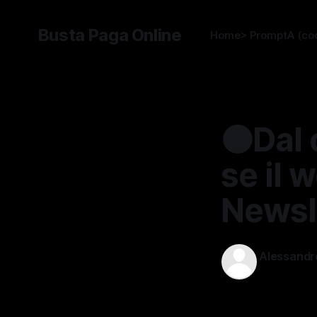
Busta Paga Online
Home
> PromptA (co
🟠Dal 
se il 
Newsl
Alessandr
15 apr 2025