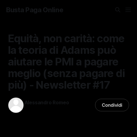
Busta Paga Online
Equità, non carità: come
la teoria di Adams può
aiutare le PMI a pagare
meglio (senza pagare di
più) - Newsletter #17
Alessandro Romeo
Condividi
01 lug 2025
—
3 min di lettura