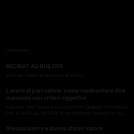
LEGGI DI PIÙ
RECRUIT AD BUILDER
dalla job intake all'annuncio di lavoro.
16 lug 2026
Lavoro di pari valore: come confrontare due
mansioni con criteri oggettivi
Inquadra | Pari Valore è uno strumento gratuito che traduce
l’art. 4 del D.Lgs. 96/2026 in un confronto guidato tra due
lavori, basato su competenze, responsabilità, impegno e
08 lug 2026
condizioni di lavoro. Uno strumento di ausilio all'analisi.
Stesso lavoro e lavoro di pari valore