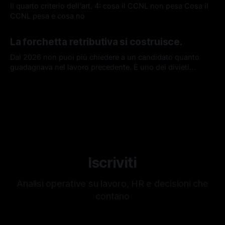
Il quarto criterio dell'art. 4: cosa il CCNL non pesa Cosa il
CCNL pesa e cosa no
12 mag 2026
La forchetta retributiva si costruisce.
Dal 2026 non puoi più chiedere a un candidato quanto
guadagnava nel lavoro precedente. È uno dei divieti
introdotti dalla Direttiva UE 2023/970 sulla trasparenza
29 apr 2026
retributiva. Ne abbiamo parlato nell'ultima newsletter. Ma
c'è una domanda che rimane aperta, se non chiedi, come
costruisci una proposta
Iscriviti
Analisi operative su lavoro, HR e decisioni che
contano